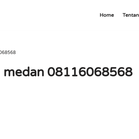
Home
Tentan
6068568
 di medan 08116068568