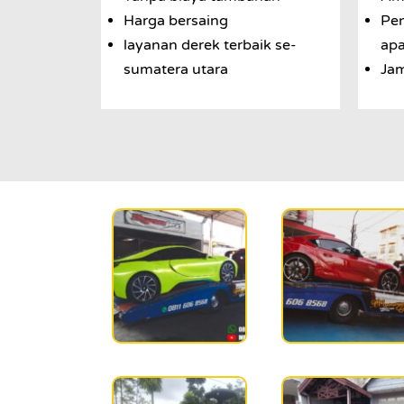
Harga bersaing
Pen
layanan derek terbaik se-
ap
sumatera utara
Jam