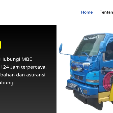
Home
Tentan
l
? Hubungi MBE
l 24 Jam terpercaya.
mbahan dan asuransi
hubungi