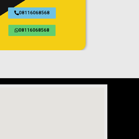
08116068568
08116068568