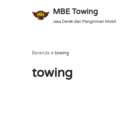
MBE Towing
Lompat
Jasa Derek dan Pengiriman Mobil
ke
konten
Beranda
»
towing
towing